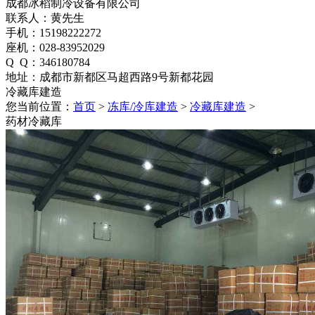
成都冰稻制冷设备有限公司
联系人：黄先生
手机：15198222272
座机：028-83952029
Q Q：346180784
地址：成都市新都区马超西路9号新都花园
冷藏库建造
您当前位置：
首页
>
冻库/冷库建造
>
冷藏库建造
>
药材冷藏库